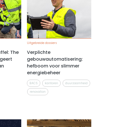
Uitgebreide dossiers
ffel: The
Verplichte
ageert
gebouwautomatisering:
an
hefboom voor slimmer
energiebeheer
BACS
kantoren
duurzaamheid
renovation