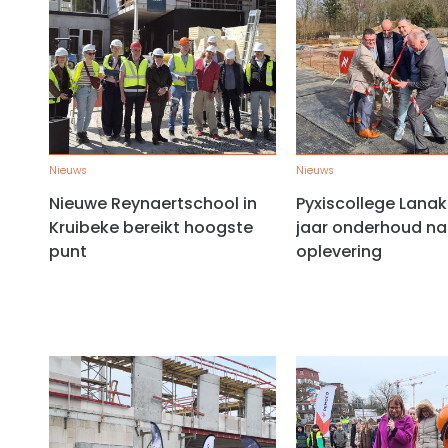
Nieuws
Nieuws
Nieuwe Reynaertschool in
Pyxiscollege Lanak
Kruibeke bereikt hoogste
jaar onderhoud na
punt
oplevering