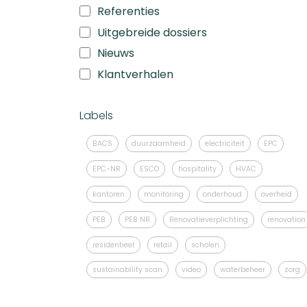
Referenties
Uitgebreide dossiers
Nieuws
Klantverhalen
Labels
BACS
duurzaamheid
electriciteit
EPC
EPC-NR
ESCO
hospitality
HVAC
kantoren
monitoring
onderhoud
overheid
PEB
PEB NR
Renovatieverplichting
renovation
residentieel
retail
scholen
sustainability scan
video
waterbeheer
zorg