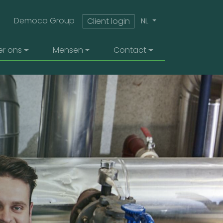
top menu
Democo Group
Client login
NL
er ons
Mensen
Contact