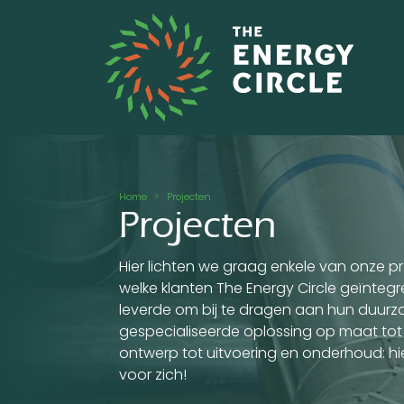
Overslaan en naar de inhoud gaan
Kruimelpad
Home
Projecten
Projecten
Hier lichten we graag enkele van onze pr
welke klanten The Energy Circle geïnteg
leverde om bij te dragen aan hun duurza
gespecialiseerde oplossing op maat tot 
ontwerp tot uitvoering en onderhoud: hi
voor zich!